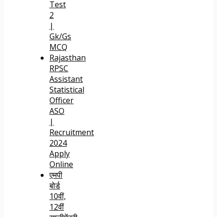
Test
2
|
Gk/Gs
MCQ
Rajasthan
RPSC
Assistant
Statistical
Officer
ASO
|
Recruitment
2024
Apply
Online
एमपी
बोर्ड
10वीं,
12वीं