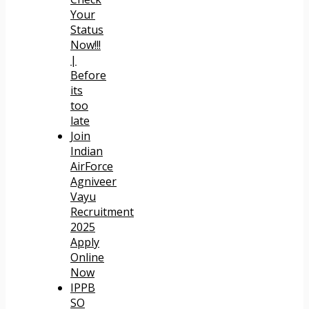
Your
Status
Now!!!
|
Before
its
too
late
Join
Indian
AirForce
Agniveer
Vayu
Recruitment
2025
Apply
Online
Now
IPPB
SO