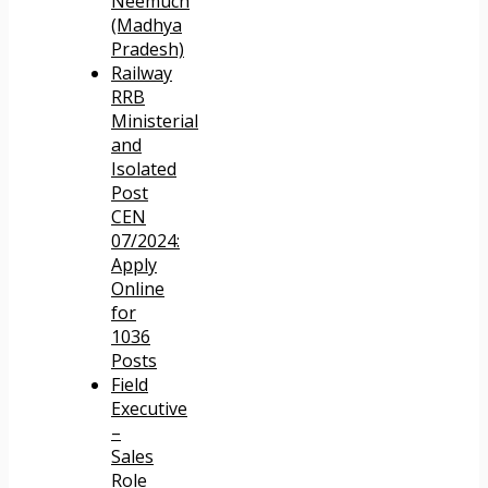
Neemuch
(Madhya
Pradesh)
Railway
RRB
Ministerial
and
Isolated
Post
CEN
07/2024:
Apply
Online
for
1036
Posts
Field
Executive
–
Sales
Role