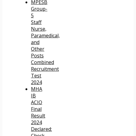
MPESB
Group-
5
Staff
Nurse,
Paramedical,
and
Other
Posts
Combined
Recruitment
Test
2024
MHA
IB
ACIO
Final
Result
2024
Declared:
Check