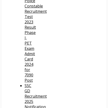
Police
Constable
Recruitment
Test
2023
Result
Phase
I,
PET
Exam
Admit
Card
2024
for
7090
Post
SSC
GD
Recruitment
2025
Notification