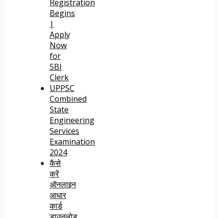
Registration
Begins
|
Apply
Now
for
SBI
Clerk
UPPSC
Combined
State
Engineering
Services
Examination
2024
कैसे
करें
ऑनलाइन
आधार
कार्ड
डाउनलोड