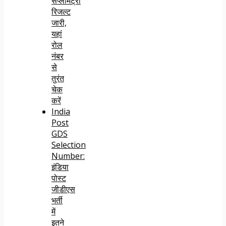
सप्लीमेंट्री
रिजल्ट
जारी,
यहां
रोल
नंबर
से
तुरंत
चेक
करें
India
Post
GDS
Selection
Number:
इंडिया
पोस्ट
जीडीएस
भर्ती
में
इतने