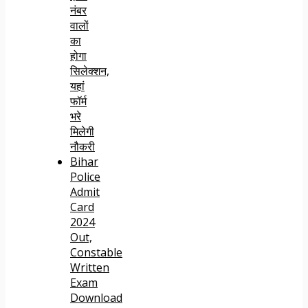
नंबर
वालों
का
होगा
सिलेक्शन,
यहां
फॉर्म
भरे
मिलेगी
नौकरी
Bihar
Police
Admit
Card
2024
Out,
Constable
Written
Exam
Download