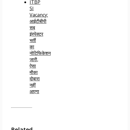
ITBP
SI
Vacancy:
आईटीबीपी
सब
इंस्पेक्टर
भर्ती
का
नोटिफिकेशन
जारी,
ऐसा
मौका
दोबारा
नहीं
आएगा
Related