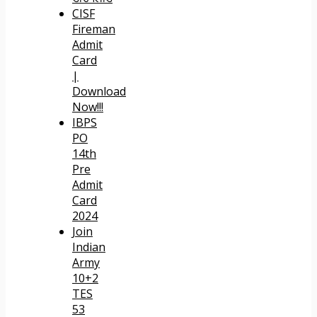
CISF
Fireman
Admit
Card
|
Download
Now!!!
IBPS
PO
14th
Pre
Admit
Card
2024
Join
Indian
Army
10+2
TES
53