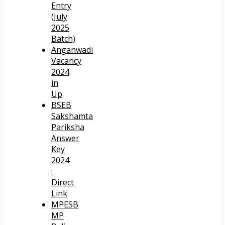
Entry
(July
2025
Batch)
Anganwadi
Vacancy
2024
in
Up
BSEB
Sakshamta
Pariksha
Answer
Key
2024
:
Direct
Link
MPESB
MP